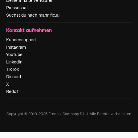
Deine Inhalte verkaufen
Pressesaal
Suchst du nach magnific.ai
Kontakt aufnehmen
Kundensupport
Instagram
YouTube
LinkedIn
TikTok
Discord
X
Reddit
Copyright © 2010-
2026
Freepik Company S.L.U.
Alle Rechte vorbehalten
.