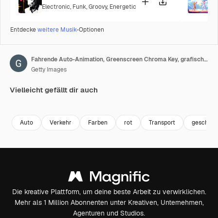
Electronic
,
Funk
,
Groovy
,
Energetic
P
Entdecke
weitere Musik
-Optionen
Fahrende Auto-Animation, Greenscreen Chroma Key, grafisches Quellelement
Getty Images
Vielleicht gefällt dir auch
Premium
Premium
Premium
Premium
Auto
Verkehr
Farben
rot
Transport
geschäft
Die kreative Plattform, um deine beste Arbeit zu verwirklichen.
Mehr als 1 Million Abonnenten unter Kreativen, Unternehmen,
Agenturen und Studios.