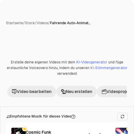
Startseite
/
Stock
/
Videos
/
Fahrende Auto-Animat…
Erstelle deine eigenen Videos mit dem
KI-Videogenerator
und füge
Premium
erstaunliche Voiceovers hinzu, indem du unseren
KI-Stimmengenerator
verwendest
Video bearbeiten
Neu erstellen
Videoprojekt 
Empfohlene Musik für dieses Video
Cosmic Funk
F