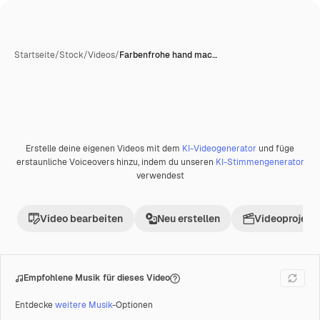
Startseite
/
Stock
/
Videos
/
Farbenfrohe hand mac…
Erstelle deine eigenen Videos mit dem
KI-Videogenerator
und füge
Premium
erstaunliche Voiceovers hinzu, indem du unseren
KI-Stimmengenerator
verwendest
Video bearbeiten
Neu erstellen
Videoprojekt 
Empfohlene Musik für dieses Video
Entdecke
weitere Musik
-Optionen