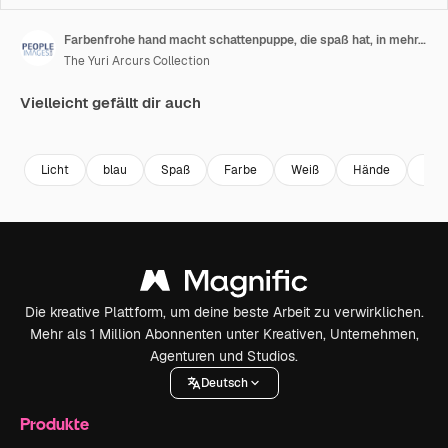
Farbenfrohe hand macht schattenpuppe, die spaß hat, in mehrfarbigem licht zu spielen, spielerisches spiel mit regenbogenfarben-silhouette-kunstkonzept
The Yuri Arcurs Collection
Vielleicht gefällt dir auch
Premium
Premium
Premium
Premium
Licht
blau
Spaß
Farbe
Weiß
Hände
Kult
Die kreative Plattform, um deine beste Arbeit zu verwirklichen.
Mehr als 1 Million Abonnenten unter Kreativen, Unternehmen,
Agenturen und Studios.
Deutsch
Produkte