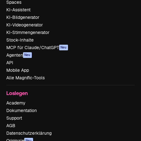
Spaces
KI-Assistent
KI-Bildgenerator
KI-Videogenerator
KI-Stimmengenerator
Stock-Inhalte
MCP für Claude/ChatGPT
Neu
Agenten
Neu
API
Mobile App
Alle Magnific-Tools
Loslegen
Academy
Dokumentation
Support
AGB
Datenschutzerklärung
Originale
Neu