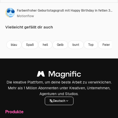
Farbenfroher Geburtstagsgruß mit Happy Birthday in fetten 3D-Buchstaben
Motionflow
Vielleicht gefällt dir auch
Premium
Premium
Premium
Premium
blau
Spaß
hell
Gelb
bunt
Top
Feier
Die kreative Plattform, um deine beste Arbeit zu verwirklichen.
Mehr als 1 Million Abonnenten unter Kreativen, Unternehmen,
Agenturen und Studios.
Deutsch
Produkte