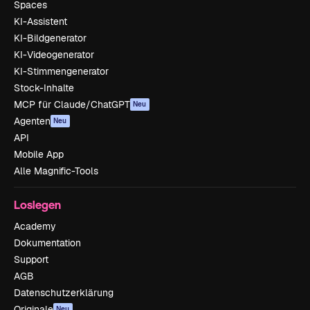
Spaces
KI-Assistent
KI-Bildgenerator
KI-Videogenerator
KI-Stimmengenerator
Stock-Inhalte
MCP für Claude/ChatGPT
Neu
Agenten
Neu
API
Mobile App
Alle Magnific-Tools
Loslegen
Academy
Dokumentation
Support
AGB
Datenschutzerklärung
Originale
Neu