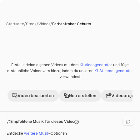
Startseite
/
Stock
/
Videos
/
Farbenfroher Geburts…
Erstelle deine eigenen Videos mit dem
KI-Videogenerator
und füge
Premium
erstaunliche Voiceovers hinzu, indem du unseren
KI-Stimmengenerator
verwendest
Video bearbeiten
Neu erstellen
Videoprojekt 
Empfohlene Musik für dieses Video
Entdecke
weitere Musik
-Optionen