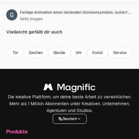
Farbige Animation eines läutenden Glockensymbols, isoliert auf grünem Hintergrund
Getty Images
Vielleicht gefällt dir auch
Premium
Premium
Premium
Premium
Tür
Zeichen
Glocke
Uhr
Kunst
Service
Die kreative Plattform, um deine beste Arbeit zu verwirklichen.
Mehr als 1 Million Abonnenten unter Kreativen, Unternehmen,
Agenturen und Studios.
Deutsch
Produkte