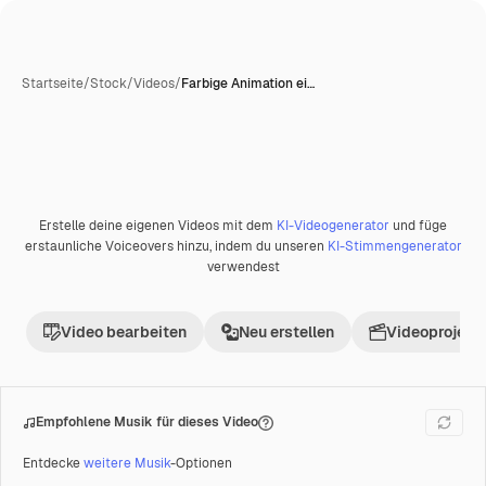
Startseite
/
Stock
/
Videos
/
Farbige Animation ei…
Erstelle deine eigenen Videos mit dem
KI-Videogenerator
und füge
Premium
erstaunliche Voiceovers hinzu, indem du unseren
KI-Stimmengenerator
verwendest
Video bearbeiten
Neu erstellen
Videoprojekt 
Empfohlene Musik für dieses Video
Entdecke
weitere Musik
-Optionen