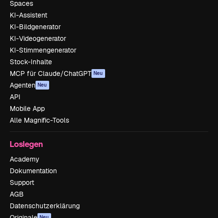
Spaces
KI-Assistent
KI-Bildgenerator
KI-Videogenerator
KI-Stimmengenerator
Stock-Inhalte
MCP für Claude/ChatGPT
Neu
Agenten
Neu
API
Mobile App
Alle Magnific-Tools
Loslegen
Academy
Dokumentation
Support
AGB
Datenschutzerklärung
Originale
Neu