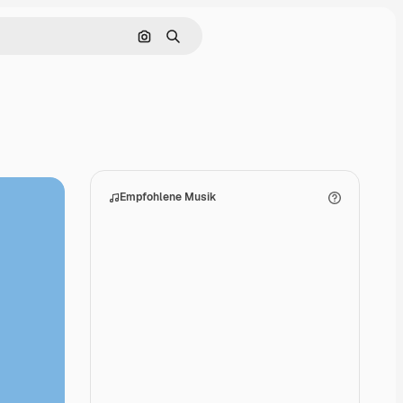
Nach Bild suchen
Suchen
Empfohlene Musik