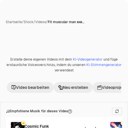
Startseite
/
Stock
/
Videos
/
Fit muscular man exe…
Erstelle deine eigenen Videos mit dem
KI-Videogenerator
und füge
Premium
erstaunliche Voiceovers hinzu, indem du unseren
KI-Stimmengenerator
verwendest
Video bearbeiten
Neu erstellen
Videoprojekt 
Empfohlene Musik für dieses Video
Cosmic Funk
F