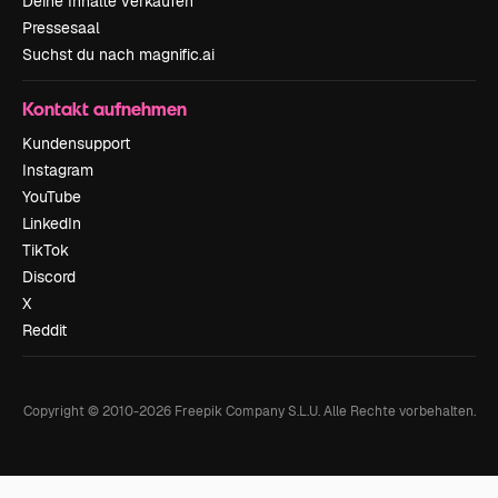
Deine Inhalte verkaufen
Pressesaal
Suchst du nach magnific.ai
Kontakt aufnehmen
Kundensupport
Instagram
YouTube
LinkedIn
TikTok
Discord
X
Reddit
Copyright © 2010-
2026
Freepik Company S.L.U.
Alle Rechte vorbehalten
.