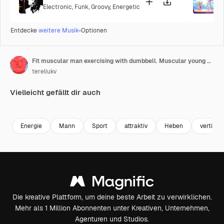
Electronic
,
Funk
,
Groovy
,
Energetic
P
Entdecke
weitere Musik
-Optionen
Fit muscular man exercising with dumbbell. Muscular young man lifting weights on gym background with blue light filter. Vertical video
tereliukv
Vielleicht gefällt dir auch
Premium
Premium
Premium
Premium
Energie
Mann
Sport
attraktiv
Heben
vertikal
Die kreative Plattform, um deine beste Arbeit zu verwirklichen.
Mehr als 1 Million Abonnenten unter Kreativen, Unternehmen,
Agenturen und Studios.