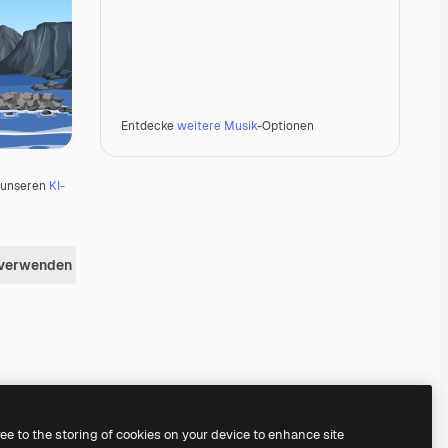
Entdecke
weitere Musik
-Optionen
u unseren
KI-
 verwenden
Premium
Premium
Premium
Premium
ree to the storing of cookies on your device to enhance site