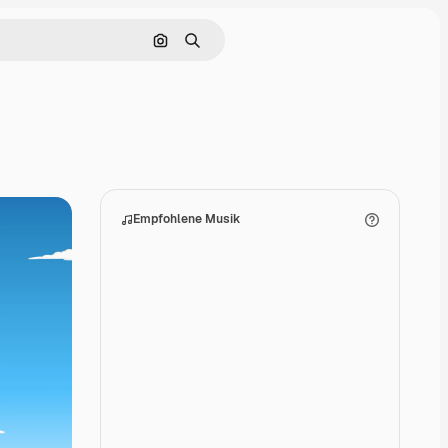
Nach Bild suchen
Suchen
Empfohlene Musik