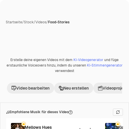
Startseite
/
Stock
/
Videos
/
Food-Stories
Erstelle deine eigenen Videos mit dem
KI-Videogenerator
und füge
Premium
erstaunliche Voiceovers hinzu, indem du unseren
KI-Stimmengenerator
verwendest
Video bearbeiten
Neu erstellen
Videoprojekt 
Empfohlene Musik für dieses Video
Mellows Hues
Galac