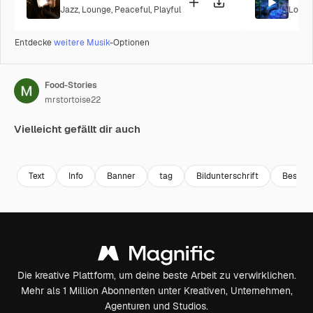
Jazz
,
Lounge
,
Peaceful
,
Playful
Loung
Entdecke
weitere Musik
-Optionen
Food-Stories
mrstortoise22
Vielleicht gefällt dir auch
Premium
Premium
Premium
Premium
Text
Info
Banner
tag
Bildunterschrift
Beschr
Die kreative Plattform, um deine beste Arbeit zu verwirklichen.
Mehr als 1 Million Abonnenten unter Kreativen, Unternehmen,
Agenturen und Studios.