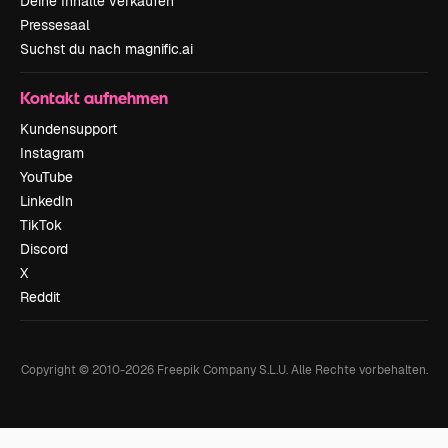
Deine Inhalte verkaufen
Pressesaal
Suchst du nach magnific.ai
Kontakt aufnehmen
Kundensupport
Instagram
YouTube
LinkedIn
TikTok
Discord
X
Reddit
Copyright © 2010-
2026
Freepik Company S.L.U.
Alle Rechte vorbehalten
.