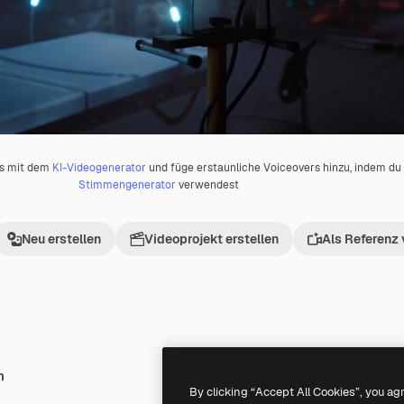
os mit dem
KI-Videogenerator
und füge erstaunliche Voiceovers hinzu, indem d
Stimmengenerator
verwendest
Neu erstellen
Videoprojekt erstellen
Als Referenz
h
Premium
Premium
By clicking “Accept All Cookies”, you ag