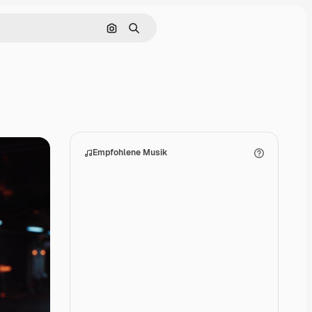
Nach Bild suchen
Suchen
Empfohlene Musik