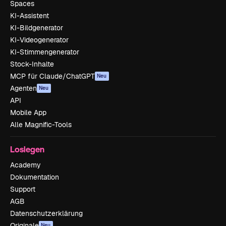
Spaces
KI-Assistent
KI-Bildgenerator
KI-Videogenerator
KI-Stimmengenerator
Stock-Inhalte
MCP für Claude/ChatGPT
Neu
Agenten
Neu
API
Mobile App
Alle Magnific-Tools
Loslegen
Academy
Dokumentation
Support
AGB
Datenschutzerklärung
Originale
Neu