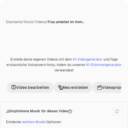
Startseite
/
Stock
/
Videos
/
Frau arbeitet im Hom…
Erstelle deine eigenen Videos mit dem
KI-Videogenerator
und füge
Premium
erstaunliche Voiceovers hinzu, indem du unseren
KI-Stimmengenerator
verwendest
Video bearbeiten
Neu erstellen
Videoprojekt 
Empfohlene Musik für dieses Video
Entdecke
weitere Musik
-Optionen