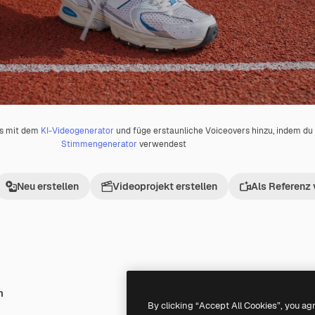
os mit dem
KI-Videogenerator
und füge erstaunliche Voiceovers hinzu, indem d
Stimmengenerator
verwendest
Neu erstellen
Videoprojekt erstellen
Als Referenz
h
Premium
Premium
By clicking “Accept All Cookies”, you ag