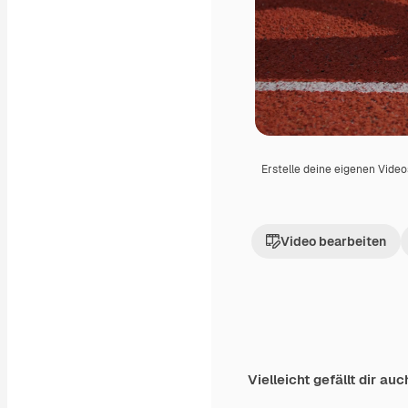
Erstelle deine eigenen Vide
Video bearbeiten
Vielleicht gefällt dir auc
Premium
Premium