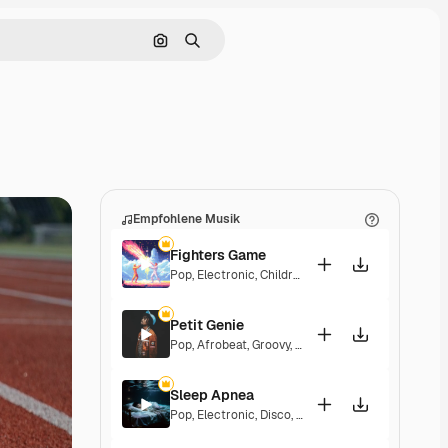
Nach Bild suchen
Suchen
Empfohlene Musik
Fighters Game
Pop
,
Electronic
,
Children
,
Synthwave
,
Epic
,
Energe
Petit Genie
Pop
,
Afrobeat
,
Groovy
,
Energetic
,
Upbeat
Sleep Apnea
Pop
,
Electronic
,
Disco
,
Groovy
,
Energetic
,
Soulful
,