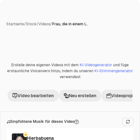
Startseite
/
Stock
/
Videos
/
Frau, die in einem l…
Erstelle deine eigenen Videos mit dem
KI-Videogenerator
und füge
Premium
erstaunliche Voiceovers hinzu, indem du unseren
KI-Stimmengenerator
verwendest
Video bearbeiten
Neu erstellen
Videoprojekt 
Empfohlene Musik für dieses Video
Hierbabuena