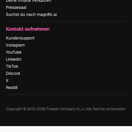
Deine Inhalte verkaufen
Pressesaal
Suchst du nach magnific.ai
Kontakt aufnehmen
Kundensupport
Instagram
YouTube
LinkedIn
TikTok
Discord
X
Reddit
Copyright © 2010-
2026
Freepik Company S.L.U.
Alle Rechte vorbehalten
.