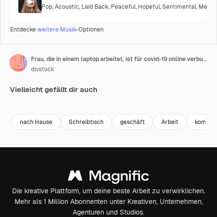
Pop
,
Acoustic
,
Laid Back
,
Peaceful
,
Hopeful
,
Sentimental
,
Melanc
Entdecke
weitere Musik
-Optionen
Frau, die in einem laptop arbeitet, ist für covid-19 online verbunden
djvstock
Vielleicht gefällt dir auch
Premium
Premium
Premium
Premium
nach Hause
Schreibtisch
geschäft
Arbeit
komfort
Die kreative Plattform, um deine beste Arbeit zu verwirklichen.
Mehr als 1 Million Abonnenten unter Kreativen, Unternehmen,
Agenturen und Studios.