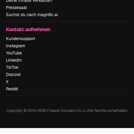
Deine Inhalte verkaufen
Pressesaal
Suchst du nach magnific.ai
Kontakt aufnehmen
Kundensupport
Instagram
YouTube
LinkedIn
TikTok
Discord
X
Reddit
Copyright © 2010-
2026
Freepik Company S.L.U.
Alle Rechte vorbehalten
.