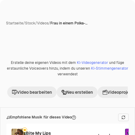
Startseite
/
Stock
/
Videos
/
Frau in einem Polka-…
Erstelle deine eigenen Videos mit dem
KI-Videogenerator
und füge
Premium
erstaunliche Voiceovers hinzu, indem du unseren
KI-Stimmengenerator
verwendest
Video bearbeiten
Neu erstellen
Videoprojekt 
Empfohlene Musik für dieses Video
Bite My Lips