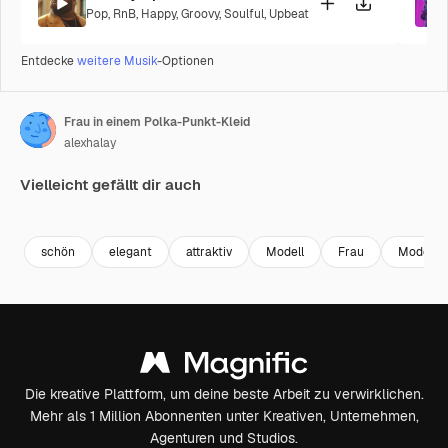
Pop
,
RnB
,
Happy
,
Groovy
,
Soulful
,
Upbeat
Entdecke
weitere Musik
-Optionen
Frau in einem Polka-Punkt-Kleid
alexhalay
Vielleicht gefällt dir auch
Premium
Premium
Premium
Premium
schön
elegant
attraktiv
Modell
Frau
Mode
Die kreative Plattform, um deine beste Arbeit zu verwirklichen.
Mehr als 1 Million Abonnenten unter Kreativen, Unternehmen,
Agenturen und Studios.