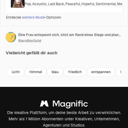
Pop
,
Acoustic
,
Laid Back
,
Peaceful
,
Hopeful
,
Sentimental
,
Melanc
Entdecke
weitere Musik
-Optionen
Eine Frau entspannt sich, sitzt am Rand eines Stegs und planscht mit den Füßen im Wasser eines Fluss-Sees.
BlackBoxGuild
Vielleicht gefällt dir auch
Premium
Premium
Premium
Premium
Licht
Himmel
blau
friedlich
entspannen
Son
Die kreative Plattform, um deine beste Arbeit zu verwirklichen.
Mehr als 1 Million Abonnenten unter Kreativen, Unternehmen,
Agenturen und Studios.