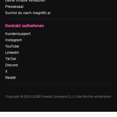
Deine Inhalte verkaufen
Pressesaal
Suchst du nach magnific.ai
Kontakt aufnehmen
Kundensupport
Instagram
YouTube
LinkedIn
TikTok
Discord
X
Reddit
Copyright © 2010-
2026
Freepik Company S.L.U.
Alle Rechte vorbehalten
.