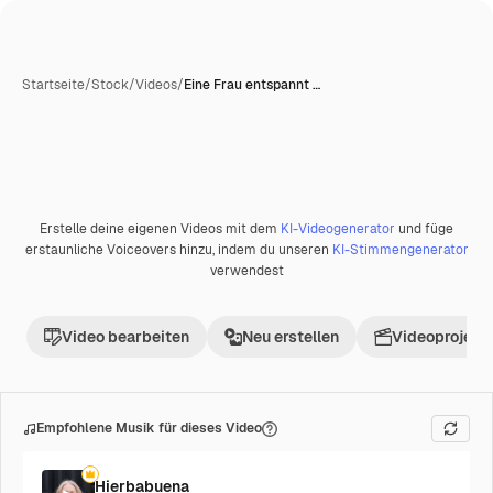
Startseite
/
Stock
/
Videos
/
Eine Frau entspannt …
Erstelle deine eigenen Videos mit dem
KI-Videogenerator
und füge
Premium
erstaunliche Voiceovers hinzu, indem du unseren
KI-Stimmengenerator
verwendest
Video bearbeiten
Neu erstellen
Videoprojekt 
Empfohlene Musik für dieses Video
Hierbabuena