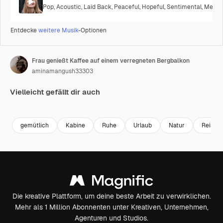
Pop
,
Acoustic
,
Laid Back
,
Peaceful
,
Hopeful
,
Sentimental
,
Melanc
Entdecke
weitere Musik
-Optionen
Frau genießt Kaffee auf einem verregneten Bergbalkon
aminamangush33303
Vielleicht gefällt dir auch
Premium
Premium
Premium
Premium
gemütlich
Kabine
Ruhe
Urlaub
Natur
Reise
Die kreative Plattform, um deine beste Arbeit zu verwirklichen.
Mehr als 1 Million Abonnenten unter Kreativen, Unternehmen,
Agenturen und Studios.