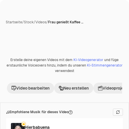
Startseite
/
Stock
/
Videos
/
Frau genießt Kaffee …
Erstelle deine eigenen Videos mit dem
KI-Videogenerator
und füge
Premium
erstaunliche Voiceovers hinzu, indem du unseren
KI-Stimmengenerator
verwendest
Video bearbeiten
Neu erstellen
Videoprojekt 
Empfohlene Musik für dieses Video
Hierbabuena