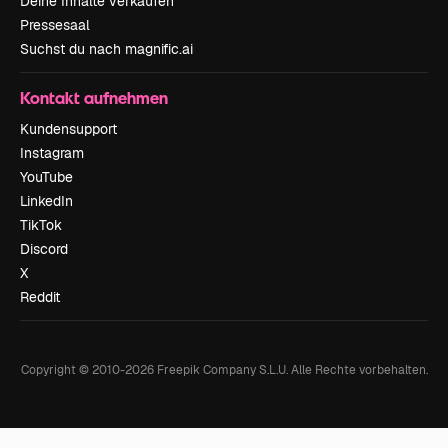
Deine Inhalte verkaufen
Pressesaal
Suchst du nach magnific.ai
Kontakt aufnehmen
Kundensupport
Instagram
YouTube
LinkedIn
TikTok
Discord
X
Reddit
Copyright © 2010-
2026
Freepik Company S.L.U.
Alle Rechte vorbehalten
.