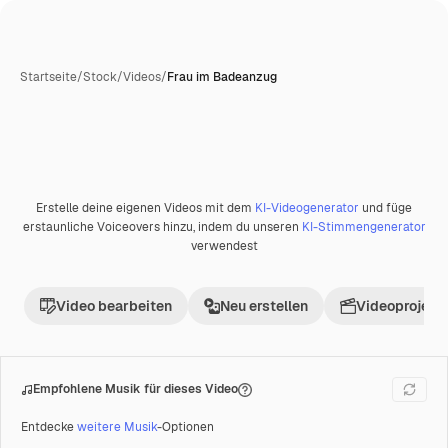
Startseite
/
Stock
/
Videos
/
Frau im Badeanzug
Erstelle deine eigenen Videos mit dem
KI-Videogenerator
und füge
Premium
erstaunliche Voiceovers hinzu, indem du unseren
KI-Stimmengenerator
verwendest
Video bearbeiten
Neu erstellen
Videoprojekt 
Empfohlene Musik für dieses Video
Entdecke
weitere Musik
-Optionen