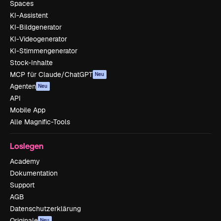
Spaces
KI-Assistent
KI-Bildgenerator
KI-Videogenerator
KI-Stimmengenerator
Stock-Inhalte
MCP für Claude/ChatGPT
Neu
Agenten
Neu
API
Mobile App
Alle Magnific-Tools
Loslegen
Academy
Dokumentation
Support
AGB
Datenschutzerklärung
Originale
Neu