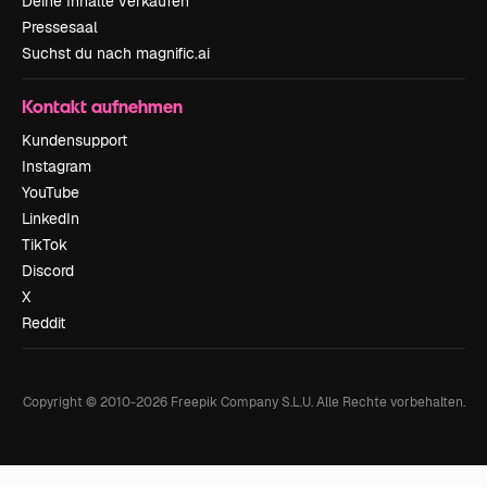
Deine Inhalte verkaufen
Pressesaal
Suchst du nach magnific.ai
Kontakt aufnehmen
Kundensupport
Instagram
YouTube
LinkedIn
TikTok
Discord
X
Reddit
Copyright © 2010-
2026
Freepik Company S.L.U.
Alle Rechte vorbehalten
.