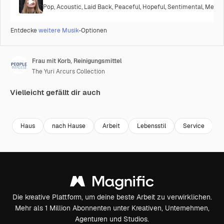
Pop
,
Acoustic
,
Laid Back
,
Peaceful
,
Hopeful
,
Sentimental
,
Melanc
Entdecke
weitere Musik
-Optionen
Frau mit Korb, Reinigungsmittel
The Yuri Arcurs Collection
Vielleicht gefällt dir auch
Premium
Premium
Premium
Premium
Haus
nach Hause
Arbeit
Lebensstil
Service
Die kreative Plattform, um deine beste Arbeit zu verwirklichen.
Mehr als 1 Million Abonnenten unter Kreativen, Unternehmen,
Agenturen und Studios.