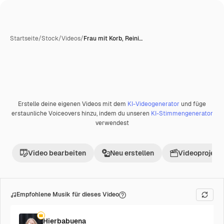
Startseite
/
Stock
/
Videos
/
Frau mit Korb, Reini…
Erstelle deine eigenen Videos mit dem
KI-Videogenerator
und füge
Premium
erstaunliche Voiceovers hinzu, indem du unseren
KI-Stimmengenerator
verwendest
Video bearbeiten
Neu erstellen
Videoprojekt 
Empfohlene Musik für dieses Video
Hierbabuena