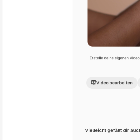
Erstelle deine eigenen Vide
Video bearbeiten
Vielleicht gefällt dir auc
Premium
Premium
Generiert von KI