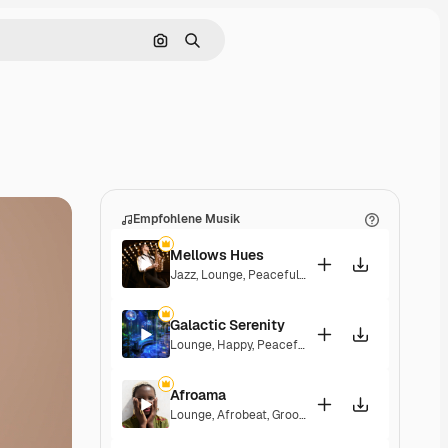
Nach Bild suchen
Suchen
Empfohlene Musik
Mellows Hues
Jazz
,
Lounge
,
Peaceful
,
Playful
Galactic Serenity
Lounge
,
Happy
,
Peaceful
Afroama
Lounge
,
Afrobeat
,
Groovy
,
Peaceful
,
Soulful