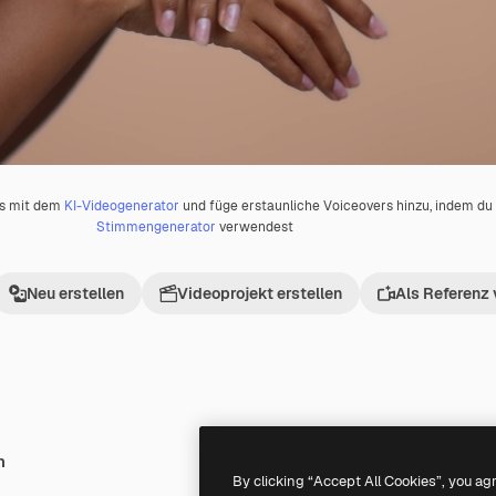
os mit dem
KI-Videogenerator
und füge erstaunliche Voiceovers hinzu, indem d
Stimmengenerator
verwendest
Neu erstellen
Videoprojekt erstellen
Als Referenz
h
Premium
Premium
By clicking “Accept All Cookies”, you ag