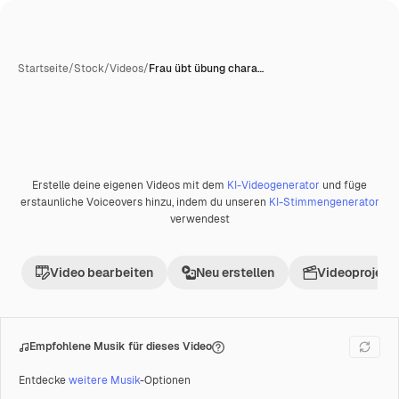
Startseite
/
Stock
/
Videos
/
Frau übt übung chara…
Erstelle deine eigenen Videos mit dem
KI-Videogenerator
und füge
Premium
erstaunliche Voiceovers hinzu, indem du unseren
KI-Stimmengenerator
verwendest
Video bearbeiten
Neu erstellen
Videoprojekt 
Empfohlene Musik für dieses Video
Entdecke
weitere Musik
-Optionen