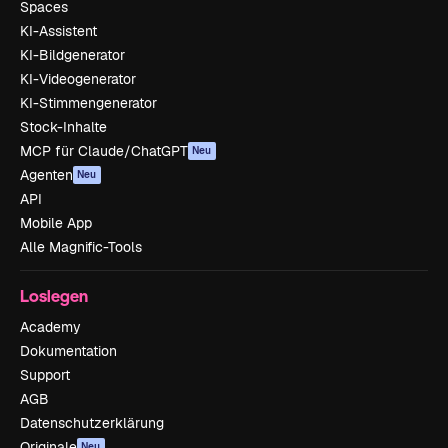
Spaces
KI-Assistent
KI-Bildgenerator
KI-Videogenerator
KI-Stimmengenerator
Stock-Inhalte
MCP für Claude/ChatGPT
Neu
Agenten
Neu
API
Mobile App
Alle Magnific-Tools
Loslegen
Academy
Dokumentation
Support
AGB
Datenschutzerklärung
Originale
Neu