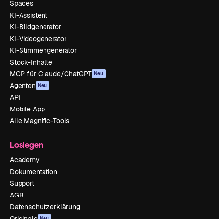
Spaces
KI-Assistent
KI-Bildgenerator
KI-Videogenerator
KI-Stimmengenerator
Stock-Inhalte
MCP für Claude/ChatGPT
Neu
Agenten
Neu
API
Mobile App
Alle Magnific-Tools
Loslegen
Academy
Dokumentation
Support
AGB
Datenschutzerklärung
Originale
Neu