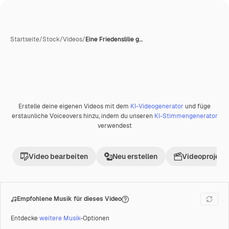
Startseite
/
Stock
/
Videos
/
Eine Friedenslilie g…
Erstelle deine eigenen Videos mit dem
KI-Videogenerator
und füge
Premium
erstaunliche Voiceovers hinzu, indem du unseren
KI-Stimmengenerator
verwendest
Video bearbeiten
Neu erstellen
Videoprojekt 
Empfohlene Musik für dieses Video
Entdecke
weitere Musik
-Optionen