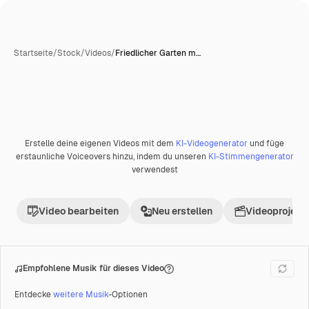
Startseite
/
Stock
/
Videos
/
Friedlicher Garten m…
Erstelle deine eigenen Videos mit dem
KI-Videogenerator
und füge
Premium
erstaunliche Voiceovers hinzu, indem du unseren
KI-Stimmengenerator
verwendest
Video bearbeiten
Neu erstellen
Videoprojekt 
Empfohlene Musik für dieses Video
Entdecke
weitere Musik
-Optionen