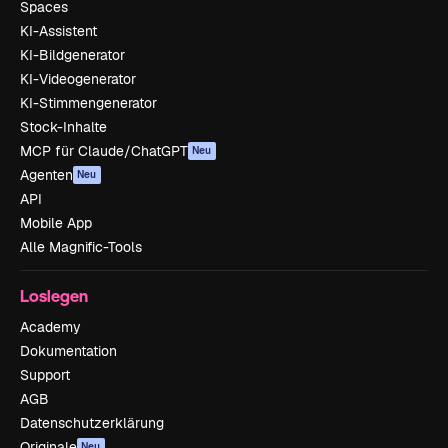
Spaces
KI-Assistent
KI-Bildgenerator
KI-Videogenerator
KI-Stimmengenerator
Stock-Inhalte
MCP für Claude/ChatGPT
Neu
Agenten
Neu
API
Mobile App
Alle Magnific-Tools
Loslegen
Academy
Dokumentation
Support
AGB
Datenschutzerklärung
Originale
Neu