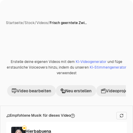
Startseite
/
Stock
/
Videos
/
Frisch geerntete Zwi…
Erstelle deine eigenen Videos mit dem
KI-Videogenerator
und füge
Premium
erstaunliche Voiceovers hinzu, indem du unseren
KI-Stimmengenerator
verwendest
Video bearbeiten
Neu erstellen
Videoprojekt 
Empfohlene Musik für dieses Video
Hierbabuena