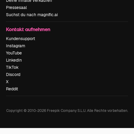
Deine Inhalte verkaufen
Pressesaal
Suchst du nach magnific.ai
Kontakt aufnehmen
Kundensupport
Instagram
YouTube
LinkedIn
TikTok
Discord
X
Reddit
Copyright © 2010-
2026
Freepik Company S.L.U.
Alle Rechte vorbehalten
.