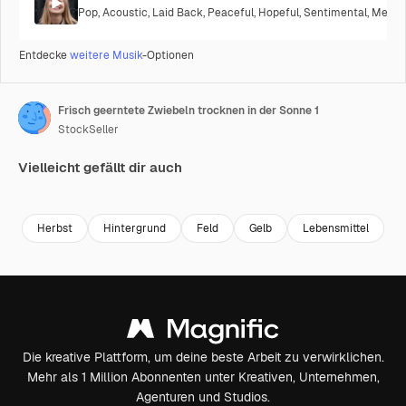
Pop
,
Acoustic
,
Laid Back
,
Peaceful
,
Hopeful
,
Sentimental
,
Melanc
Entdecke
weitere Musik
-Optionen
Frisch geerntete Zwiebeln trocknen in der Sonne 1
StockSeller
Vielleicht gefällt dir auch
Premium
Premium
Premium
Premium
Herbst
Hintergrund
Feld
Gelb
Lebensmittel
E
Die kreative Plattform, um deine beste Arbeit zu verwirklichen.
Mehr als 1 Million Abonnenten unter Kreativen, Unternehmen,
Agenturen und Studios.