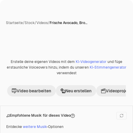
Startseite
/
Stock
/
Videos
/
Frische Avocado, Bro…
Erstelle deine eigenen Videos mit dem
KI-Videogenerator
und füge
Premium
erstaunliche Voiceovers hinzu, indem du unseren
KI-Stimmengenerator
verwendest
Video bearbeiten
Neu erstellen
Videoprojekt 
Empfohlene Musik für dieses Video
Entdecke
weitere Musik
-Optionen