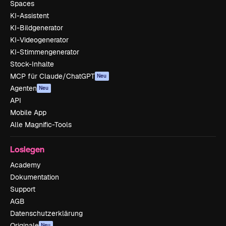
Spaces
KI-Assistent
KI-Bildgenerator
KI-Videogenerator
KI-Stimmengenerator
Stock-Inhalte
MCP für Claude/ChatGPT
Neu
Agenten
Neu
API
Mobile App
Alle Magnific-Tools
Loslegen
Academy
Dokumentation
Support
AGB
Datenschutzerklärung
Originale
Neu