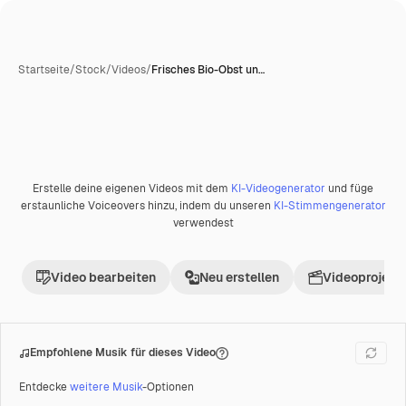
Startseite
/
Stock
/
Videos
/
Frisches Bio-Obst un…
Erstelle deine eigenen Videos mit dem
KI-Videogenerator
und füge
Premium
erstaunliche Voiceovers hinzu, indem du unseren
KI-Stimmengenerator
verwendest
Video bearbeiten
Neu erstellen
Videoprojekt 
Empfohlene Musik für dieses Video
Entdecke
weitere Musik
-Optionen