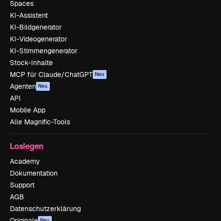
Spaces
KI-Assistent
KI-Bildgenerator
KI-Videogenerator
KI-Stimmengenerator
Stock-Inhalte
MCP für Claude/ChatGPT
Neu
Agenten
Neu
API
Mobile App
Alle Magnific-Tools
Loslegen
Academy
Dokumentation
Support
AGB
Datenschutzerklärung
Originale
Neu