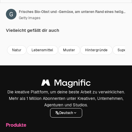
Frisches Bio-Obst und -Gemüse, am unteren Rand eines hellgrünen Hintergrunds angeordnet. Stop-Motion-Flat-Lay mit gesunden Lebensmitteln.
Getty Images
Vielleicht gefällt dir auch
Premium
Premium
Premium
Premium
Natur
Lebensmittel
Muster
Hintergründe
Superma
Die kreative Plattform, um deine beste Arbeit zu verwirklichen.
Mehr als 1 Million Abonnenten unter Kreativen, Unternehmen,
Agenturen und Studios.
Deutsch
Produkte