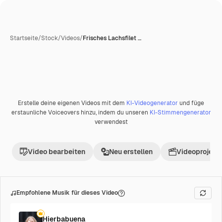
Startseite
/
Stock
/
Videos
/
Frisches Lachsfilet …
Erstelle deine eigenen Videos mit dem
KI-Videogenerator
und füge
Premium
erstaunliche Voiceovers hinzu, indem du unseren
KI-Stimmengenerator
verwendest
Video bearbeiten
Neu erstellen
Videoprojekt 
Empfohlene Musik für dieses Video
Hierbabuena