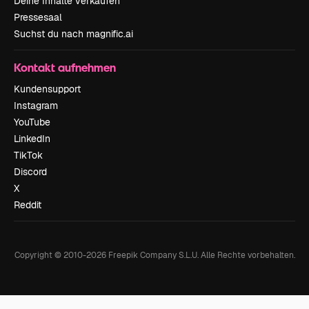
Deine Inhalte verkaufen
Pressesaal
Suchst du nach magnific.ai
Kontakt aufnehmen
Kundensupport
Instagram
YouTube
LinkedIn
TikTok
Discord
X
Reddit
Copyright © 2010-
2026
Freepik Company S.L.U.
Alle Rechte vorbehalten
.