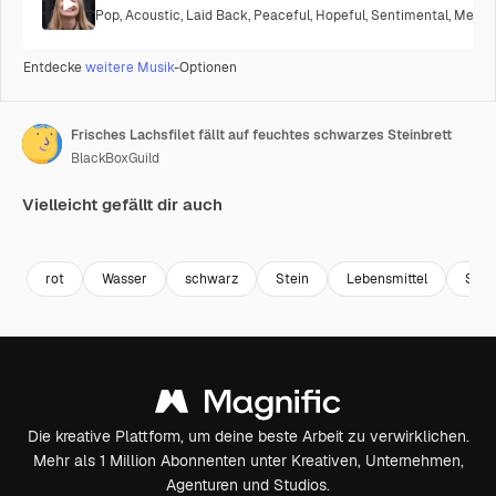
Pop
,
Acoustic
,
Laid Back
,
Peaceful
,
Hopeful
,
Sentimental
,
Melanc
Entdecke
weitere Musik
-Optionen
Frisches Lachsfilet fällt auf feuchtes schwarzes Steinbrett
BlackBoxGuild
Vielleicht gefällt dir auch
Premium
Premium
Premium
Premium
rot
Wasser
schwarz
Stein
Lebensmittel
Sche
Die kreative Plattform, um deine beste Arbeit zu verwirklichen.
Mehr als 1 Million Abonnenten unter Kreativen, Unternehmen,
Agenturen und Studios.