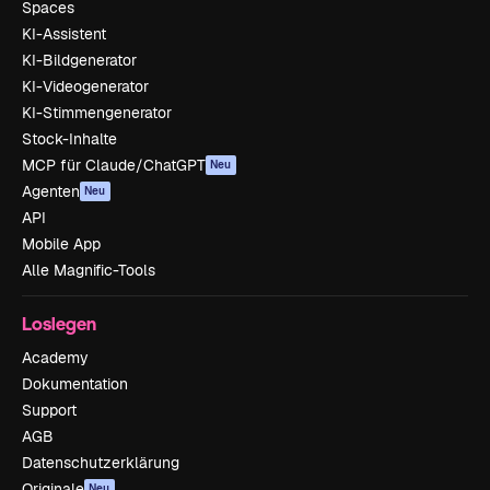
Spaces
KI-Assistent
KI-Bildgenerator
KI-Videogenerator
KI-Stimmengenerator
Stock-Inhalte
MCP für Claude/ChatGPT
Neu
Agenten
Neu
API
Mobile App
Alle Magnific-Tools
Loslegen
Academy
Dokumentation
Support
AGB
Datenschutzerklärung
Originale
Neu