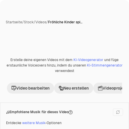
Startseite
/
Stock
/
Videos
/
Fröhliche Kinder spi…
KI-generiert
Erstelle deine eigenen Videos mit dem
KI-Videogenerator
und füge
Premium
erstaunliche Voiceovers hinzu, indem du unseren
KI-Stimmengenerator
verwendest
Video bearbeiten
Neu erstellen
Videoprojekt 
Empfohlene Musik für dieses Video
Entdecke
weitere Musik
-Optionen