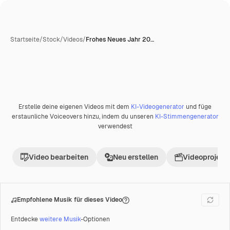
Startseite
/
Stock
/
Videos
/
Frohes Neues Jahr 20…
Erstelle deine eigenen Videos mit dem
KI-Videogenerator
und füge
Premium
erstaunliche Voiceovers hinzu, indem du unseren
KI-Stimmengenerator
verwendest
Video bearbeiten
Neu erstellen
Videoprojekt 
Empfohlene Musik für dieses Video
Entdecke
weitere Musik
-Optionen