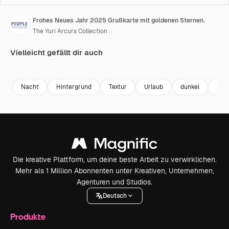
Frohes Neues Jahr 2025 Grußkarte mit goldenen Sternen.
The Yuri Arcurs Collection
Vielleicht gefällt dir auch
Premium
Premium
Premium
Premium
Generiert v
Nacht
Hintergrund
Textur
Urlaub
dunkel
Gla
Die kreative Plattform, um deine beste Arbeit zu verwirklichen.
Mehr als 1 Million Abonnenten unter Kreativen, Unternehmen,
Agenturen und Studios.
Deutsch
Produkte