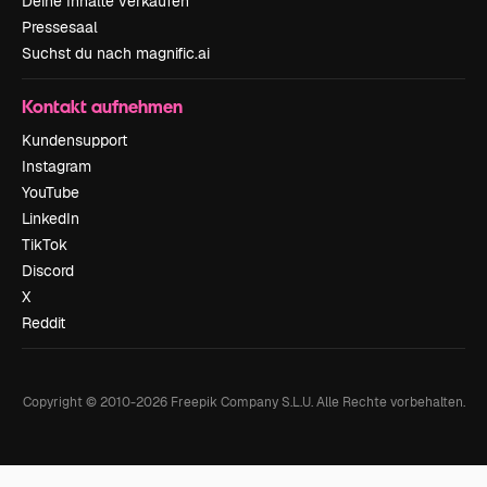
Deine Inhalte verkaufen
Pressesaal
Suchst du nach magnific.ai
Kontakt aufnehmen
Kundensupport
Instagram
YouTube
LinkedIn
TikTok
Discord
X
Reddit
Copyright © 2010-
2026
Freepik Company S.L.U.
Alle Rechte vorbehalten
.