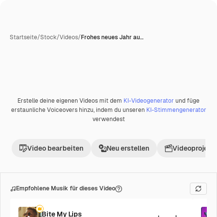
Startseite
/
Stock
/
Videos
/
Frohes neues Jahr au…
Erstelle deine eigenen Videos mit dem
KI-Videogenerator
und füge
Premium
erstaunliche Voiceovers hinzu, indem du unseren
KI-Stimmengenerator
verwendest
Video bearbeiten
Neu erstellen
Videoprojekt 
Empfohlene Musik für dieses Video
Bite My Lips