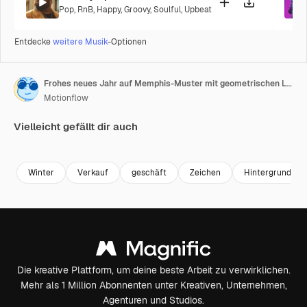
Pop
,
RnB
,
Happy
,
Groovy
,
Soulful
,
Upbeat
Entdecke
weitere Musik
-Optionen
Frohes neues Jahr auf Memphis-Muster mit geometrischen Linien
Motionflow
Vielleicht gefällt dir auch
Premium
Premium
Premium
Premium
Winter
Verkauf
geschäft
Zeichen
Hintergrund
Die kreative Plattform, um deine beste Arbeit zu verwirklichen.
Mehr als 1 Million Abonnenten unter Kreativen, Unternehmen,
Agenturen und Studios.