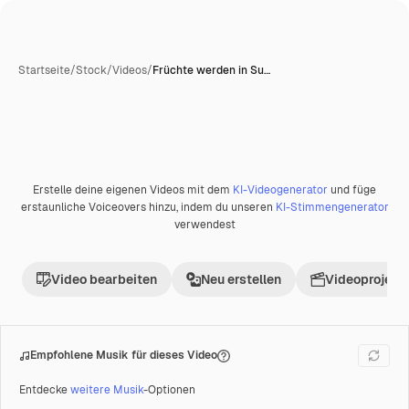
Startseite
/
Stock
/
Videos
/
Früchte werden in Su…
Erstelle deine eigenen Videos mit dem
KI-Videogenerator
und füge
Premium
erstaunliche Voiceovers hinzu, indem du unseren
KI-Stimmengenerator
verwendest
Video bearbeiten
Neu erstellen
Videoprojekt 
Empfohlene Musik für dieses Video
Entdecke
weitere Musik
-Optionen