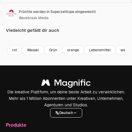
Früchte werden in Superzeitlupe eingeweicht
Wavebreak Media
Vielleicht gefällt dir auch
Premium
Premium
Premium
Premium
rot
Wasser
Grün
orange
Lebensmittel
weißem
Die kreative Plattform, um deine beste Arbeit zu verwirklichen.
Mehr als 1 Million Abonnenten unter Kreativen, Unternehmen,
Agenturen und Studios.
Deutsch
Produkte