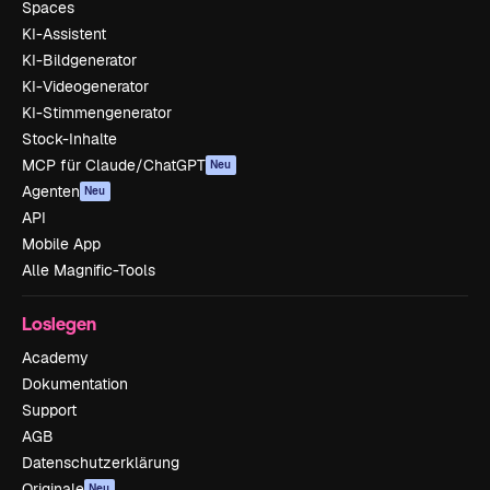
Spaces
KI-Assistent
KI-Bildgenerator
KI-Videogenerator
KI-Stimmengenerator
Stock-Inhalte
MCP für Claude/ChatGPT
Neu
Agenten
Neu
API
Mobile App
Alle Magnific-Tools
Loslegen
Academy
Dokumentation
Support
AGB
Datenschutzerklärung
Originale
Neu