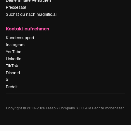
Deine Inhalte verkaufen
Pressesaal
Suchst du nach magnific.ai
Kontakt aufnehmen
Kundensupport
Instagram
YouTube
LinkedIn
TikTok
Discord
X
Reddit
Copyright © 2010-
2026
Freepik Company S.L.U.
Alle Rechte vorbehalten
.