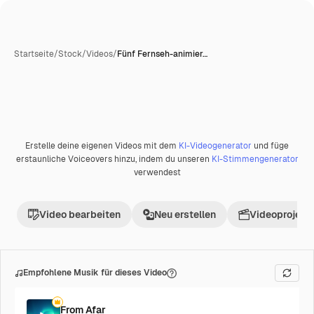
Startseite
/
Stock
/
Videos
/
Fünf Fernseh-animier…
Erstelle deine eigenen Videos mit dem
KI-Videogenerator
und füge
Premium
erstaunliche Voiceovers hinzu, indem du unseren
KI-Stimmengenerator
verwendest
Video bearbeiten
Neu erstellen
Videoprojekt 
Empfohlene Musik für dieses Video
From Afar