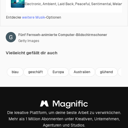
Electronic
,
Ambient
,
Laid Back
,
Peaceful
,
Sentimental
,
Melancho
Entdecke
weitere Musik
-Optionen
Fünf Fernseh-animierte Computer-Bildschirmschoner
Getty Images
Vielleicht gefällt dir auch
Premium
Premium
Generiert von KI
Premium
Premium
blau
geschäft
Europa
Australien
glühend
abs
Die kreative Plattform, um deine beste Arbeit zu verwirklichen.
Mehr als 1 Million Abonnenten unter Kreativen, Unternehmen,
Agenturen und Studios.