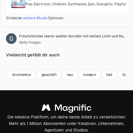
Pop
,
Electronic
,
Children
,
Synthwave
,
Epic
,
Energetic
,
Playful
Entdecke
weitere Musik
-Optionen
Futuristischer leerer weißer Korridor mit hellem Licht und Raucheffekt
Getty Images
Vielleicht gefällt dir auch
Premium
Premium
Generiert von KI
Premium
Premium
Architektur
geschäft
neu
modern
hell
Schat
Die kreative Plattform, um deine beste Arbeit zu verwirklichen.
Mehr als 1 Million Abonnenten unter Kreativen, Unternehmen,
Agenturen und Studios.