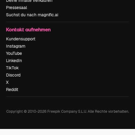
Deine Inhalte verkaufen
Pressesaal
Suchst du nach magnific.ai
Kontakt aufnehmen
Kundensupport
Instagram
YouTube
LinkedIn
TikTok
Discord
X
Reddit
Copyright © 2010-
2026
Freepik Company S.L.U.
Alle Rechte vorbehalten
.