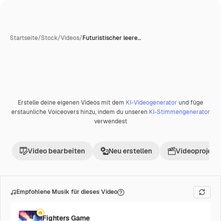
Startseite
/
Stock
/
Videos
/
Futuristischer leere…
Erstelle deine eigenen Videos mit dem
KI-Videogenerator
und füge
Premium
erstaunliche Voiceovers hinzu, indem du unseren
KI-Stimmengenerator
verwendest
Video bearbeiten
Neu erstellen
Videoprojekt 
Empfohlene Musik für dieses Video
Fighters Game