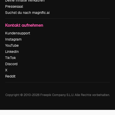
Deine Inhalte verkaufen
Pressesaal
Suchst du nach magnific.ai
Kontakt aufnehmen
Kundensupport
Instagram
YouTube
LinkedIn
TikTok
Discord
X
Reddit
Copyright © 2010-
2026
Freepik Company S.L.U.
Alle Rechte vorbehalten
.