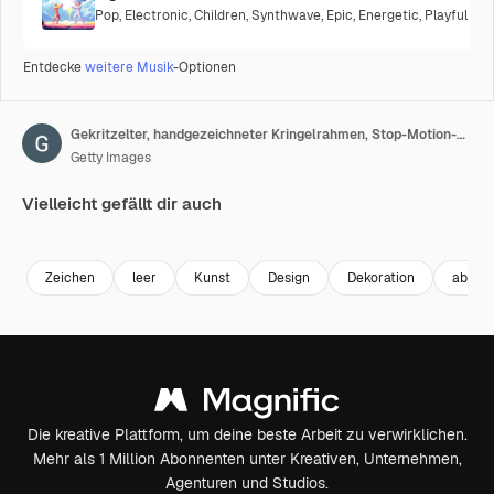
Pop
,
Electronic
,
Children
,
Synthwave
,
Epic
,
Energetic
,
Playful
Entdecke
weitere Musik
-Optionen
Gekritzelter, handgezeichneter Kringelrahmen, Stop-Motion-Animation auf weißem Hintergrund
Getty Images
Vielleicht gefällt dir auch
Premium
Premium
Premium
Premium
Zeichen
leer
Kunst
Design
Dekoration
abstra
Die kreative Plattform, um deine beste Arbeit zu verwirklichen.
Mehr als 1 Million Abonnenten unter Kreativen, Unternehmen,
Agenturen und Studios.