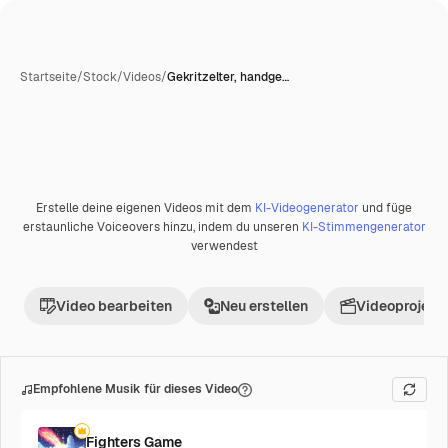
Startseite
/
Stock
/
Videos
/
Gekritzelter, handge…
Erstelle deine eigenen Videos mit dem
KI-Videogenerator
und füge
Premium
erstaunliche Voiceovers hinzu, indem du unseren
KI-Stimmengenerator
verwendest
Video bearbeiten
Neu erstellen
Videoprojekt 
Empfohlene Musik für dieses Video
Fighters Game