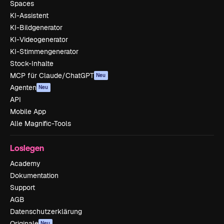
Spaces
KI-Assistent
KI-Bildgenerator
KI-Videogenerator
KI-Stimmengenerator
Stock-Inhalte
MCP für Claude/ChatGPT
Neu
Agenten
Neu
API
Mobile App
Alle Magnific-Tools
Loslegen
Academy
Dokumentation
Support
AGB
Datenschutzerklärung
Originale
Neu