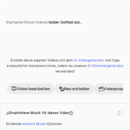
Startseite
/
Stock
/
Videos
/
Gelber Golfball isol…
Erstelle deine eigenen Videos mit dem
KI-Videogenerator
und füge
Premium
erstaunliche Voiceovers hinzu, indem du unseren
KI-Stimmengenerator
verwendest
Video bearbeiten
Neu erstellen
Videoprojekt 
Empfohlene Musik für dieses Video
Entdecke
weitere Musik
-Optionen