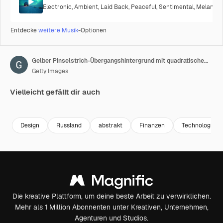
Electronic
,
Ambient
,
Laid Back
,
Peaceful
,
Sentimental
,
Melancho
Entdecke
weitere Musik
-Optionen
Gelber Pinselstrich-Übergangshintergrund mit quadratischem Rahmen. Animation eines Farbspritzers in 4K. Digitale Bildschirmgrafik-Aufnahmen.
Getty Images
Vielleicht gefällt dir auch
Premium
Premium
Premium
Premium
Design
Russland
abstrakt
Finanzen
Technologie
Die kreative Plattform, um deine beste Arbeit zu verwirklichen.
Mehr als 1 Million Abonnenten unter Kreativen, Unternehmen,
Agenturen und Studios.