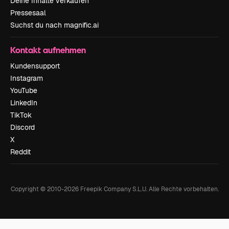
Deine Inhalte verkaufen
Pressesaal
Suchst du nach magnific.ai
Kontakt aufnehmen
Kundensupport
Instagram
YouTube
LinkedIn
TikTok
Discord
X
Reddit
Copyright © 2010-
2026
Freepik Company S.L.U.
Alle Rechte vorbehalten
.