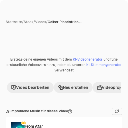
Startseite
/
Stock
/
Videos
/
Gelber Pinselstrich-…
Erstelle deine eigenen Videos mit dem
KI-Videogenerator
und füge
Premium
erstaunliche Voiceovers hinzu, indem du unseren
KI-Stimmengenerator
verwendest
Video bearbeiten
Neu erstellen
Videoprojekt 
Empfohlene Musik für dieses Video
From Afar