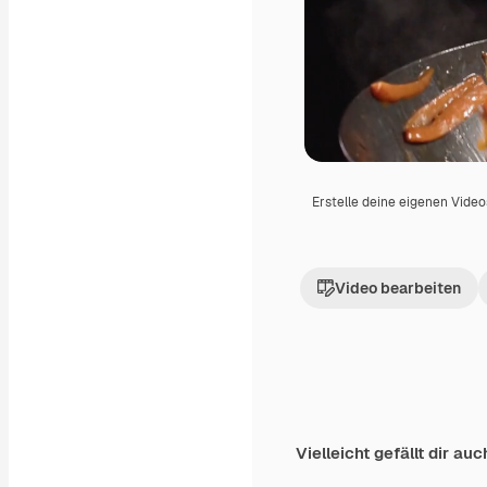
Erstelle deine eigenen Vide
Video bearbeiten
Vielleicht gefällt dir auc
Premium
Premium