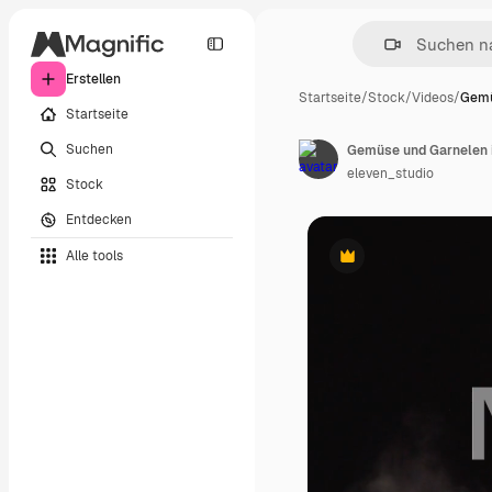
Erstellen
Startseite
/
Stock
/
Videos
/
Gemü
Startseite
Suchen
Gemüse und Garnelen 
eleven_studio
Stock
Entdecken
Alle tools
Premium