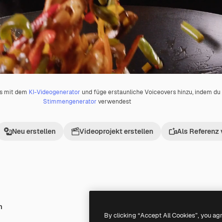
os mit dem
KI-Videogenerator
und füge erstaunliche Voiceovers hinzu, indem d
Stimmengenerator
verwendest
Neu erstellen
Videoprojekt erstellen
Als Referenz
h
Premium
Premium
By clicking “Accept All Cookies”, you ag