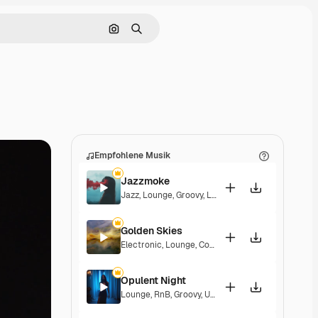
Nach Bild suchen
Suchen
Empfohlene Musik
Jazzmoke
Jazz
,
Lounge
,
Groovy
,
Laid Back
,
Elegant
Golden Skies
Electronic
,
Lounge
,
Corporate
,
Groovy
,
Laid Back
,
Opulent Night
Lounge
,
RnB
,
Groovy
,
Upbeat