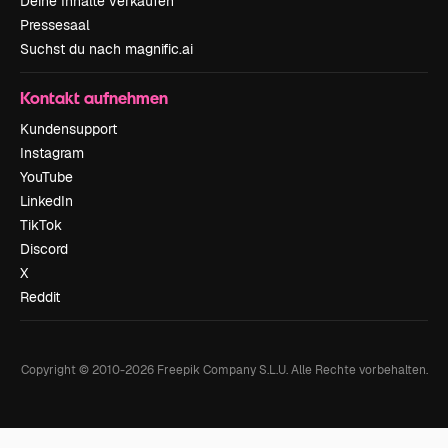
Deine Inhalte verkaufen
Pressesaal
Suchst du nach magnific.ai
Kontakt aufnehmen
Kundensupport
Instagram
YouTube
LinkedIn
TikTok
Discord
X
Reddit
Copyright © 2010-
2026
Freepik Company S.L.U.
Alle Rechte vorbehalten
.