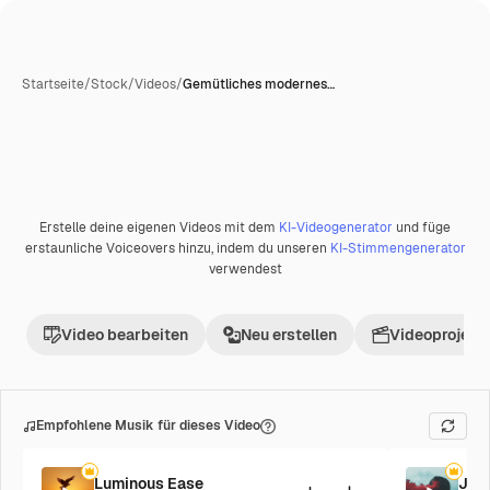
Startseite
/
Stock
/
Videos
/
Gemütliches modernes…
Erstelle deine eigenen Videos mit dem
KI-Videogenerator
und füge
Premium
erstaunliche Voiceovers hinzu, indem du unseren
KI-Stimmengenerator
verwendest
Video bearbeiten
Neu erstellen
Videoprojekt 
Empfohlene Musik für dieses Video
Luminous Ease
Jaz