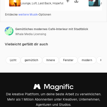
Lounge
,
Lofi
,
Laid Back
,
Hopeful
Jazz
Entdecke
weitere Musik
-Optionen
Gemütliches modernes Café-Interieur mit Stadtblick
Whale Media Licensing
Vielleicht gefällt dir auch
Premium
Premium
Premium
Premium
Licht
gemütlich
Innere
Fenster
modern
Kuns
Die kreative Plattform, um deine beste Arbeit zu verwirklichen.
Mehr als 1 Million Abonnenten unter Kreativen, Unternehmen,
Agenturen und Studios.