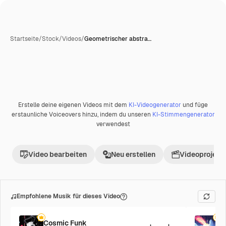
Startseite
/
Stock
/
Videos
/
Geometrischer abstra…
Erstelle deine eigenen Videos mit dem
KI-Videogenerator
und füge
Premium
erstaunliche Voiceovers hinzu, indem du unseren
KI-Stimmengenerator
verwendest
Video bearbeiten
Neu erstellen
Videoprojekt 
Empfohlene Musik für dieses Video
Cosmic Funk
F