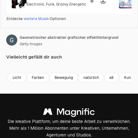
Electronic
,
Funk
,
Groovy
,
Energetic
P
Entdecke
weitere Musik
-Optionen
Geometrischer abstrakter grafischer effekthintergrund
Getty Images
Vielleicht gefällt dir auch
Premium
Premium
Premium
Premium
Generiert v
Licht
Farben
Bewegung
natürlich
alt
Kunst
Die kreative Plattform, um deine beste Arbeit zu verwirklichen.
Mehr als 1 Million Abonnenten unter Kreativen, Unternehmen,
Agenturen und Studios.