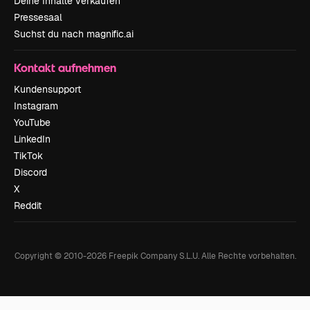
Deine Inhalte verkaufen
Pressesaal
Suchst du nach magnific.ai
Kontakt aufnehmen
Kundensupport
Instagram
YouTube
LinkedIn
TikTok
Discord
X
Reddit
Copyright © 2010-
2026
Freepik Company S.L.U.
Alle Rechte vorbehalten
.