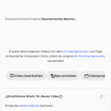
Startseite
/
Stock
/
Videos
/
Geometrisches Marmor…
Erstelle deine eigenen Videos mit dem
KI-Videogenerator
und füge
Premium
erstaunliche Voiceovers hinzu, indem du unseren
KI-Stimmengenerator
verwendest
Video bearbeiten
Neu erstellen
Videoprojekt 
Empfohlene Musik für dieses Video
Entdecke
weitere Musik
-Optionen