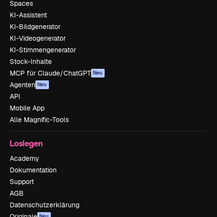
Spaces
KI-Assistent
KI-Bildgenerator
KI-Videogenerator
KI-Stimmengenerator
Stock-Inhalte
MCP für Claude/ChatGPT
Neu
Agenten
Neu
API
Mobile App
Alle Magnific-Tools
Loslegen
Academy
Dokumentation
Support
AGB
Datenschutzerklärung
Originale
Neu