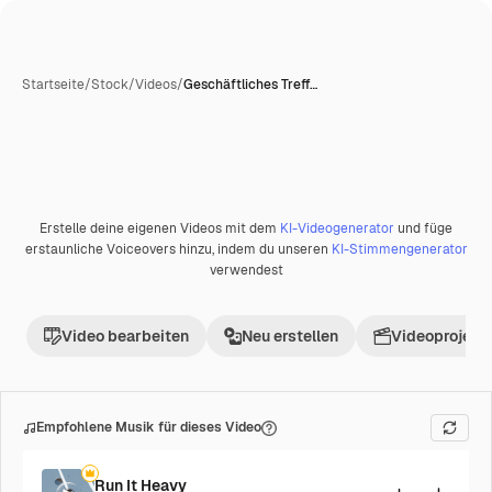
Startseite
/
Stock
/
Videos
/
Geschäftliches Treff…
Erstelle deine eigenen Videos mit dem
KI-Videogenerator
und füge
Premium
erstaunliche Voiceovers hinzu, indem du unseren
KI-Stimmengenerator
verwendest
Video bearbeiten
Neu erstellen
Videoprojekt 
Empfohlene Musik für dieses Video
Run It Heavy