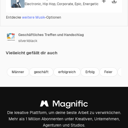
Electronic
,
Hip Hop
,
Corporate
,
Epic
,
Energetic
Entdecke
weitere Musik
-Optionen
Geschäftliches Treffen und Handschlag
silverkblack
Vielleicht gefällt dir auch
Premium
Premium
Premium
Premium
Männer
geschäft
erfolgreich
Erfolg
Feier
Bü
Die kreative Plattform, um deine beste Arbeit zu verwirklichen.
Mehr als 1 Million Abonnenten unter Kreativen, Unternehmen,
Agenturen und Studios.