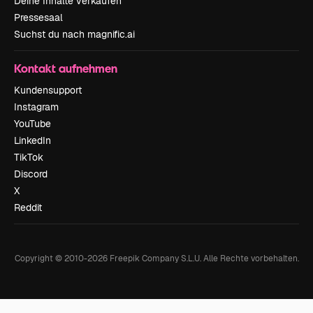
Deine Inhalte verkaufen
Pressesaal
Suchst du nach magnific.ai
Kontakt aufnehmen
Kundensupport
Instagram
YouTube
LinkedIn
TikTok
Discord
X
Reddit
Copyright © 2010-
2026
Freepik Company S.L.U.
Alle Rechte vorbehalten
.