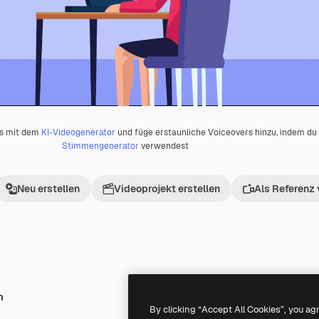
os mit dem
KI-Videogenerator
und füge erstaunliche Voiceovers hinzu, indem d
Stimmengenerator
verwendest
Neu erstellen
Videoprojekt erstellen
Als Referenz
h
Premium
Premium
By clicking “Accept All Cookies”, you ag