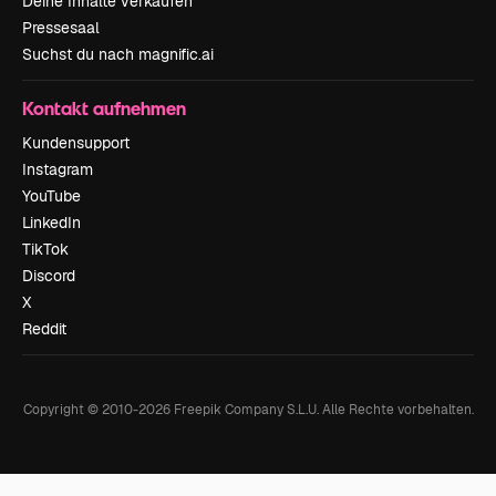
Deine Inhalte verkaufen
Pressesaal
Suchst du nach magnific.ai
Kontakt aufnehmen
Kundensupport
Instagram
YouTube
LinkedIn
TikTok
Discord
X
Reddit
Copyright © 2010-
2026
Freepik Company S.L.U.
Alle Rechte vorbehalten
.