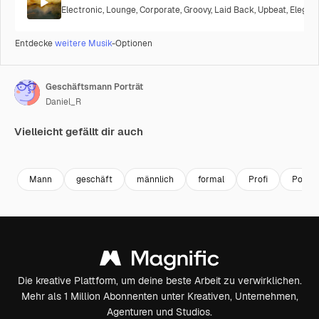
Electronic
,
Lounge
,
Corporate
,
Groovy
,
Laid Back
,
Upbeat
,
Elegan
Entdecke
weitere Musik
-Optionen
Geschäftsmann Porträt
Daniel_R
Vielleicht gefällt dir auch
Premium
Premium
Premium
Premium
Mann
geschäft
männlich
formal
Profi
Porträ
Die kreative Plattform, um deine beste Arbeit zu verwirklichen.
Mehr als 1 Million Abonnenten unter Kreativen, Unternehmen,
Agenturen und Studios.