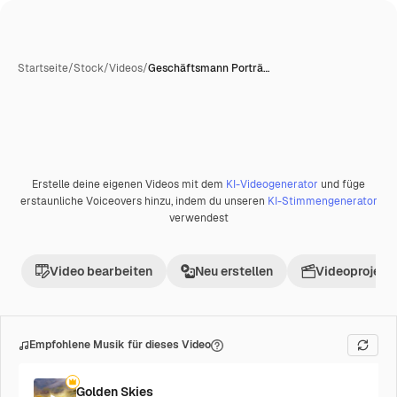
Startseite
/
Stock
/
Videos
/
Geschäftsmann Porträ…
Erstelle deine eigenen Videos mit dem
KI-Videogenerator
und füge
Premium
erstaunliche Voiceovers hinzu, indem du unseren
KI-Stimmengenerator
verwendest
Video bearbeiten
Neu erstellen
Videoprojekt 
Empfohlene Musik für dieses Video
Golden Skies