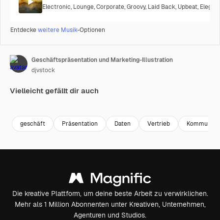
Electronic
,
Lounge
,
Corporate
,
Groovy
,
Laid Back
,
Upbeat
,
Elegan
Entdecke
weitere Musik
-Optionen
Geschäftspräsentation und Marketing-Illustration
djvstock
Vielleicht gefällt dir auch
Premium
Premium
Premium
Premium
geschäft
Präsentation
Daten
Vertrieb
Kommunikat
Die kreative Plattform, um deine beste Arbeit zu verwirklichen.
Mehr als 1 Million Abonnenten unter Kreativen, Unternehmen,
Agenturen und Studios.