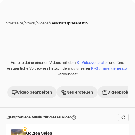
Startseite
/
Stock
/
Videos
/
Geschäftspräsentatio…
Erstelle deine eigenen Videos mit dem
KI-Videogenerator
und füge
Premium
erstaunliche Voiceovers hinzu, indem du unseren
KI-Stimmengenerator
verwendest
Video bearbeiten
Neu erstellen
Videoprojekt 
Empfohlene Musik für dieses Video
Golden Skies