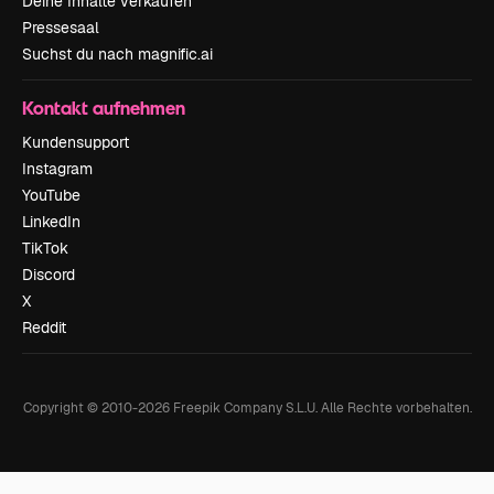
Deine Inhalte verkaufen
Pressesaal
Suchst du nach magnific.ai
Kontakt aufnehmen
Kundensupport
Instagram
YouTube
LinkedIn
TikTok
Discord
X
Reddit
Copyright © 2010-
2026
Freepik Company S.L.U.
Alle Rechte vorbehalten
.