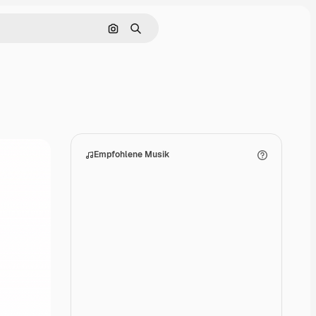
Nach Bild suchen
Suchen
Empfohlene Musik