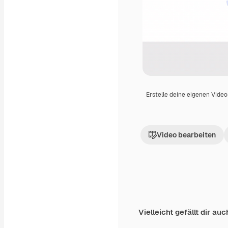
Erstelle deine eigenen Vide
Video bearbeiten
Vielleicht gefällt dir auc
Premium
Premium