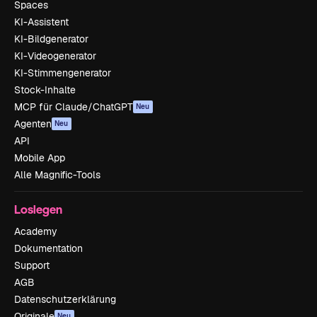
Spaces
KI-Assistent
KI-Bildgenerator
KI-Videogenerator
KI-Stimmengenerator
Stock-Inhalte
MCP für Claude/ChatGPT
Neu
Agenten
Neu
API
Mobile App
Alle Magnific-Tools
Loslegen
Academy
Dokumentation
Support
AGB
Datenschutzerklärung
Originale
Neu