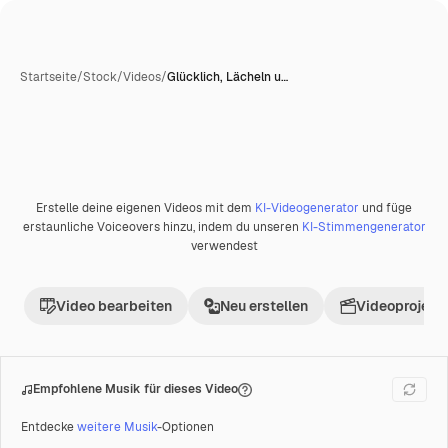
Startseite
/
Stock
/
Videos
/
Glücklich, Lächeln u…
Erstelle deine eigenen Videos mit dem
KI-Videogenerator
und füge
Premium
erstaunliche Voiceovers hinzu, indem du unseren
KI-Stimmengenerator
verwendest
Video bearbeiten
Neu erstellen
Videoprojekt 
Empfohlene Musik für dieses Video
Entdecke
weitere Musik
-Optionen