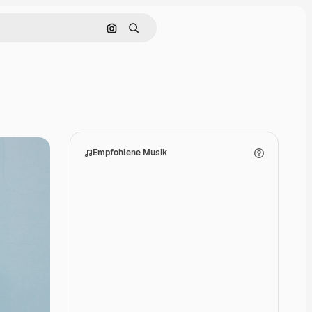
Nach Bild suchen
Suchen
Empfohlene Musik