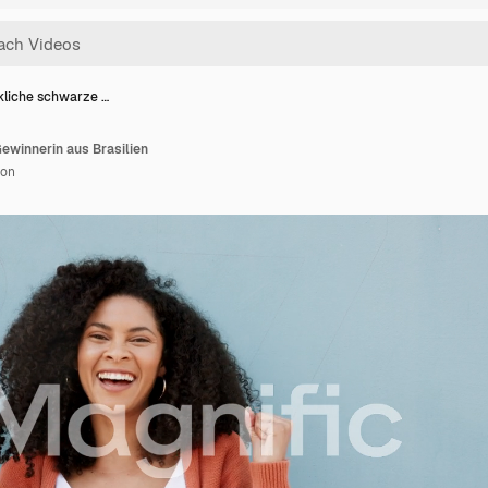
kliche schwarze …
ewinnerin aus Brasilien
ion