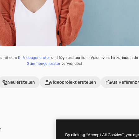
os mit dem
KI-Videogenerator
und füge erstaunliche Voiceovers hinzu, indem d
Stimmengenerator
verwendest
Neu erstellen
Videoprojekt erstellen
Als Referenz
h
Premium
Premium
By clicking “Accept All Cookies”, you ag