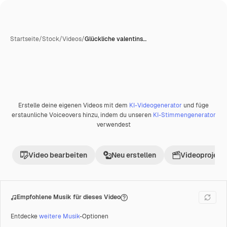
Startseite
/
Stock
/
Videos
/
Glückliche valentins…
Erstelle deine eigenen Videos mit dem
KI-Videogenerator
und füge
Premium
erstaunliche Voiceovers hinzu, indem du unseren
KI-Stimmengenerator
verwendest
Video bearbeiten
Neu erstellen
Videoprojekt 
Empfohlene Musik für dieses Video
Entdecke
weitere Musik
-Optionen