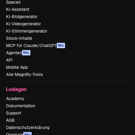
Spaces
KI-Assistent
KI-Bildgenerator
KI-Videogenerator
KI-Stimmengenerator
Stock-Inhalte
MCP für Claude/ChatGPT
Neu
Agenten
Neu
API
Mobile App
Alle Magnific-Tools
Loslegen
Academy
Dokumentation
Support
AGB
Datenschutzerklärung
Originale
Neu