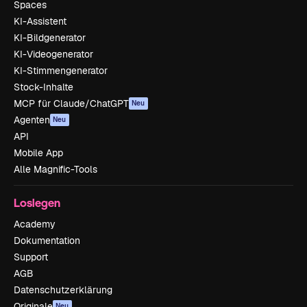
Spaces
KI-Assistent
KI-Bildgenerator
KI-Videogenerator
KI-Stimmengenerator
Stock-Inhalte
MCP für Claude/ChatGPT
Neu
Agenten
Neu
API
Mobile App
Alle Magnific-Tools
Loslegen
Academy
Dokumentation
Support
AGB
Datenschutzerklärung
Originale
Neu