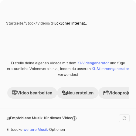
Startseite
/
Stock
/
Videos
/
Glücklicher internat…
Erstelle deine eigenen Videos mit dem
KI-Videogenerator
und füge
Premium
erstaunliche Voiceovers hinzu, indem du unseren
KI-Stimmengenerator
verwendest
Video bearbeiten
Neu erstellen
Videoprojekt 
Empfohlene Musik für dieses Video
Entdecke
weitere Musik
-Optionen