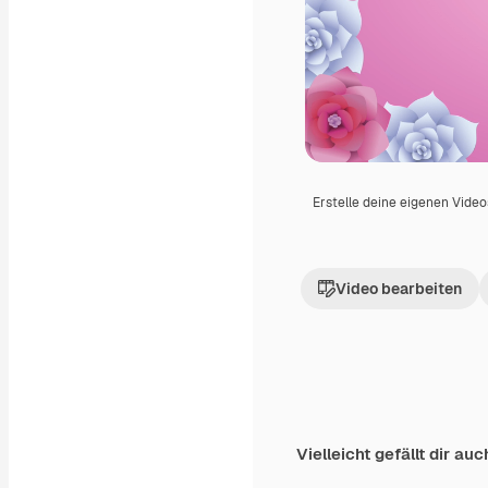
Erstelle deine eigenen Vide
Video bearbeiten
Vielleicht gefällt dir auc
Premium
Premium