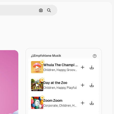
Nach Bild suchen
Suchen
Empfohlene Musik
Whula The Champi Dog
Children
,
Happy
,
Groovy
,
Energetic
,
Playful
Day at the Zoo
Children
,
Happy
,
Playful
Zoom Zoom
Corporate
,
Children
,
Happy
,
Playful
,
Upbeat