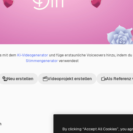
os mit dem
KI-Videogenerator
und füge erstaunliche Voiceovers hinzu, indem d
Stimmengenerator
verwendest
Neu erstellen
Videoprojekt erstellen
Als Referenz
h
Premium
Premium
By clicking “Accept All Cookies”, you ag