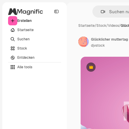
Erstellen
Startseite
/
Stock
/
Videos
/
Glüc
Startseite
Suchen
Glücklicher muttertag 
djvstock
Stock
Entdecken
Alle tools
Premium