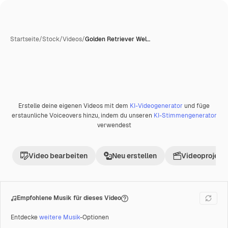
Startseite
/
Stock
/
Videos
/
Golden Retriever Wel…
Erstelle deine eigenen Videos mit dem
KI-Videogenerator
und füge
Premium
erstaunliche Voiceovers hinzu, indem du unseren
KI-Stimmengenerator
verwendest
Video bearbeiten
Neu erstellen
Videoprojekt 
Empfohlene Musik für dieses Video
Entdecke
weitere Musik
-Optionen