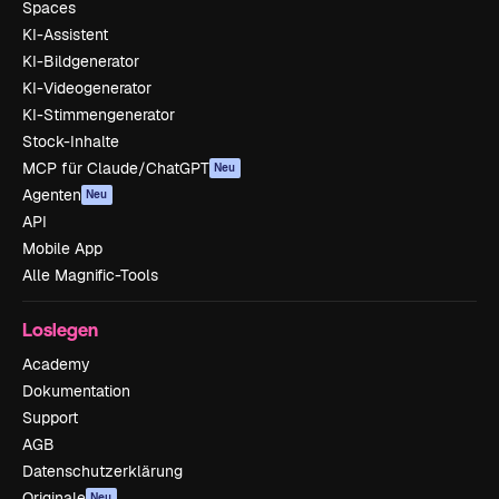
Spaces
KI-Assistent
KI-Bildgenerator
KI-Videogenerator
KI-Stimmengenerator
Stock-Inhalte
MCP für Claude/ChatGPT
Neu
Agenten
Neu
API
Mobile App
Alle Magnific-Tools
Loslegen
Academy
Dokumentation
Support
AGB
Datenschutzerklärung
Originale
Neu