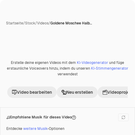
Startseite
/
Stock
/
Videos
/
Goldene Moschee Halb…
Erstelle deine eigenen Videos mit dem
KI-Videogenerator
und füge
Premium
erstaunliche Voiceovers hinzu, indem du unseren
KI-Stimmengenerator
verwendest
Video bearbeiten
Neu erstellen
Videoprojekt 
Empfohlene Musik für dieses Video
Entdecke
weitere Musik
-Optionen