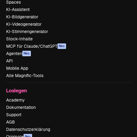
Spaces
KI-Assistent
KI-Bildgenerator
KI-Videogenerator
KI-Stimmengenerator
Stock-Inhalte
MCP für Claude/ChatGPT
Neu
Agenten
Neu
API
Mobile App
Alle Magnific-Tools
Loslegen
Academy
Dokumentation
Support
AGB
Datenschutzerklärung
Originale
Neu